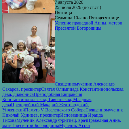
7 августа 2026
25 июля 2026 (по ст.ст.)
Пятница
Седмица 10-я по Пятидесятнице
Успение праведной Анны, матери
Пресвятой Богородицы
Священномученик Александр
Сахаров, пресвитер
Святая Олимпиада Константинопольская,
дева, диакониса
Преподобная Евпраксия
Константинопольская, Тавеннская, Младшая,
дева
Преподобный Макарий Желтоводский,
Унженский
Память V Вселенского Собора
Священномученик
Николай Удинцев, пресвитер
Исповедница Ираида
Тихова
Мученик Александр Фригиец, врач
Праведная Анна,
мать Пресвятой Богородицы
Мученик Аттал