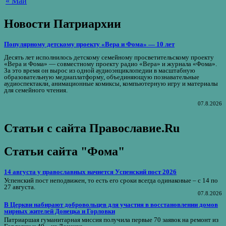
« Май
Новости Патриархии
Популярному детскому проекту «Вера и Фома» — 10 лет
Десять лет исполнилось детскому семейному просветительскому проекту
«Вера и Фома» — совместному проекту радио «Вера» и журнала «Фома».
За это время он вырос из одной аудиоэнциклопедии в масштабную
образовательную медиаплатформу, объединяющую познавательные
аудиоспектакли, анимационные комиксы, компьютерную игру и материалы
для семейного чтения.
07.8.2026
Статьи с сайта Православие.Ru
Статьи сайта "Фома"
14 августа у православных начнется Успенский пост 2026
Успенский пост неподвижен, то есть его сроки всегда одинаковые – с 14 по
27 августа.
07.8.2026
В Церкви набирают добровольцев для участия в восстановлении домов
мирных жителей Донецка и Горловки
Патриаршая гуманитарная миссия получила первые 70 заявок на ремонт из