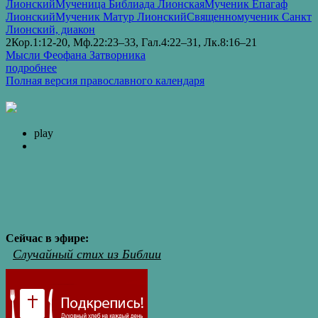
Лионский
Мученица Библиада Лионская
Мученик Епагаф
Лионский
Мученик Матур Лионский
Священномученик Санкт
Лионский, диакон
2Кор.1:12-20, Мф.22:23–33, Гал.4:22–31, Лк.8:16–21
Мысли Феофана Затворника
подробнее
Полная версия православного календаря
play
Сейчас в эфире:
Случайный стих из Библии